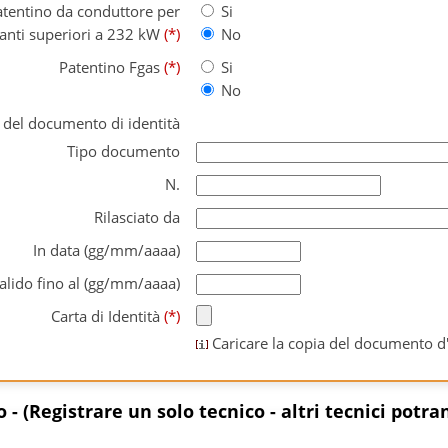
atentino da conduttore per
Si
anti superiori a 232 kW
(*)
No
Patentino Fgas
(*)
Si
No
 del documento di identità
Tipo documento
N.
Rilasciato da
In data (gg/mm/aaaa)
alido fino al (gg/mm/aaaa)
Carta di Identità
(*)
Caricare la copia del documento d'
o - (Registrare un solo tecnico - altri tecnici pot