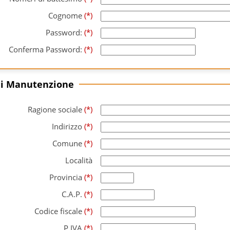
Cognome
(*)
Password:
(*)
Conferma Password:
(*)
di Manutenzione
Ragione sociale
(*)
Indirizzo
(*)
Comune
(*)
Località
Provincia
(*)
C.A.P.
(*)
Codice fiscale
(*)
P.IVA
(*)