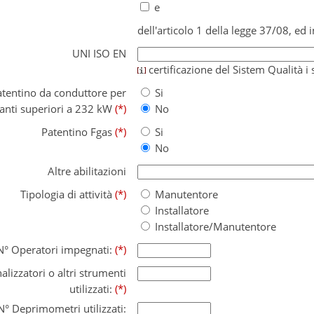
e
dell'articolo 1 della legge 37/08, ed i
UNI ISO EN
certificazione del Sistem Qualità 
atentino da conduttore per
Si
anti superiori a 232 kW
(*)
No
Patentino Fgas
(*)
Si
No
Altre abilitazioni
Tipologia di attività
(*)
Manutentore
Installatore
Installatore/Manutentore
N° Operatori impegnati:
(*)
alizzatori o altri strumenti
utilizzati:
(*)
N° Deprimometri utilizzati: