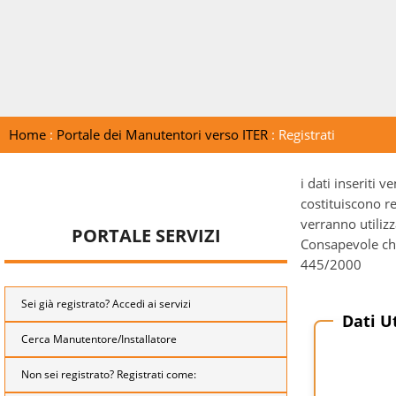
Home
:
Portale dei Manutentori verso ITER
: Registrati
i dati inseriti 
costituiscono r
verranno utilizz
PORTALE SERVIZI
Consapevole che 
445/2000
Sei già registrato? Accedi ai servizi
Dati U
Cerca Manutentore/Installatore
Non sei registrato? Registrati come: