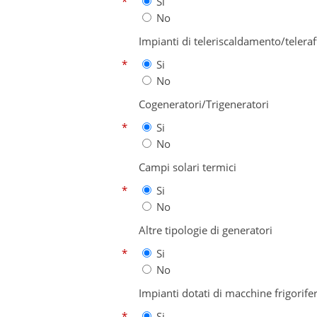
*
Si
No
Impianti di teleriscaldamento/teler
*
Si
No
Cogeneratori/Trigeneratori
*
Si
No
Campi solari termici
*
Si
No
Altre tipologie di generatori
*
Si
No
Impianti dotati di macchine frigorif
*
Si