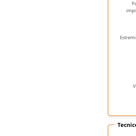
P
impi
Estremi
V
Tecnic