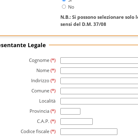
No
N.B.: Si possono selezionare solo l
sensi del D.M. 37/08
sentante Legale
Cognome
(*)
Nome
(*)
Indirizzo
(*)
Comune
(*)
Località
Provincia
(*)
C.A.P.
(*)
Codice fiscale
(*)