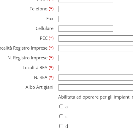
Telefono
(*)
Fax
Cellulare
PEC
(*)
ocalità Registro Imprese
(*)
N. Registro Imprese
(*)
Località REA
(*)
N. REA
(*)
Albo Artigiani
Abilitata ad operare per gli impianti d
a
c
d