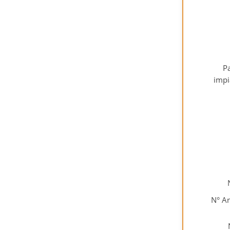
P
impi
N° An