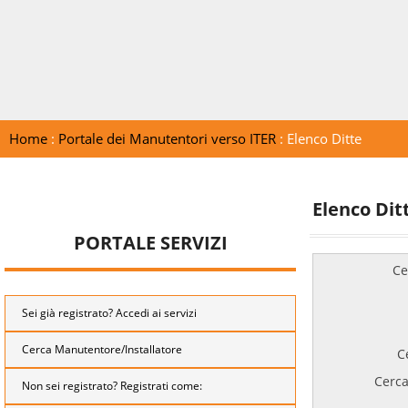
Home
:
Portale dei Manutentori verso ITER
: Elenco Ditte
Elenco Dit
PORTALE SERVIZI
Ce
Sei già registrato? Accedi ai servizi
Cerca Manutentore/Installatore
C
Cerca
Non sei registrato? Registrati come: