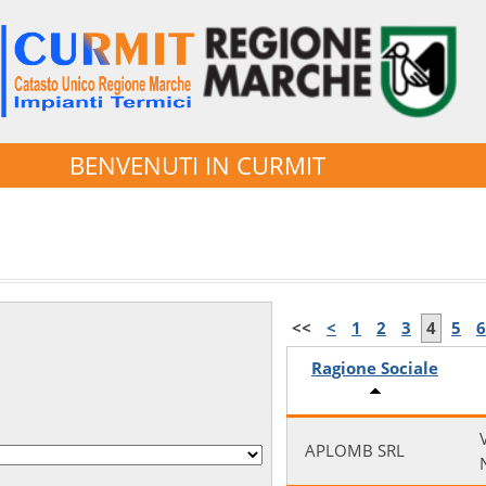
BENVENUTI IN CURMIT
<<
<
1
2
3
4
5
6
Ragione Sociale
APLOMB SRL