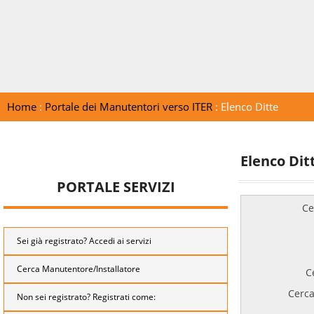
Home
:
Portale dei Manutentori verso ITER
: Elenco Ditte
Elenco Dit
PORTALE SERVIZI
Ce
Sei già registrato? Accedi ai servizi
Cerca Manutentore/Installatore
C
Cerca
Non sei registrato? Registrati come: