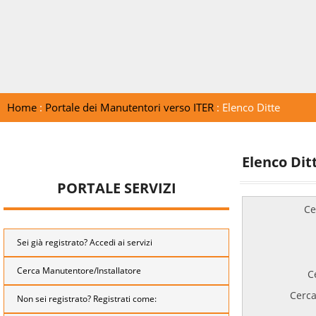
Home
:
Portale dei Manutentori verso ITER
: Elenco Ditte
Elenco Dit
PORTALE SERVIZI
Ce
Sei già registrato? Accedi ai servizi
Cerca Manutentore/Installatore
C
Cerca
Non sei registrato? Registrati come: