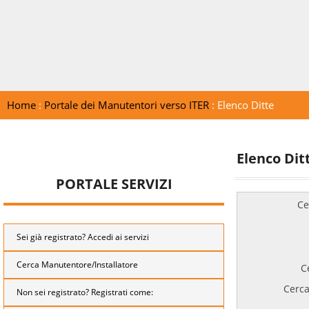
Home
:
Portale dei Manutentori verso ITER
: Elenco Ditte
Elenco Dit
PORTALE SERVIZI
Ce
Sei già registrato? Accedi ai servizi
Cerca Manutentore/Installatore
C
Cerca
Non sei registrato? Registrati come: