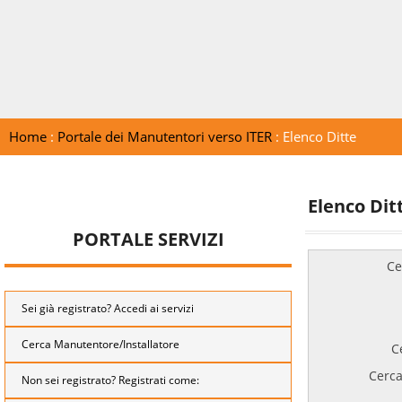
Home
:
Portale dei Manutentori verso ITER
: Elenco Ditte
Elenco Dit
PORTALE SERVIZI
Ce
Sei già registrato? Accedi ai servizi
Cerca Manutentore/Installatore
C
Cerca
Non sei registrato? Registrati come: