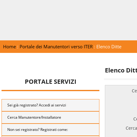
Home
:
Portale dei Manutentori verso ITER
: Elenco Ditte
Elenco Dit
PORTALE SERVIZI
Ce
Sei già registrato? Accedi ai servizi
Cerca Manutentore/Installatore
C
Cerca
Non sei registrato? Registrati come: