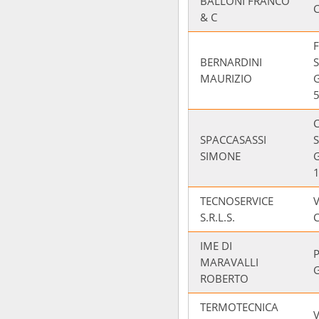
BALLONI FRANCO
C
& C
BERNARDINI
MAURIZIO
SPACCASASSI
SIMONE
TECNOSERVICE
V
S.R.L.S.
C
IME DI
MARAVALLI
ROBERTO
TERMOTECNICA
V