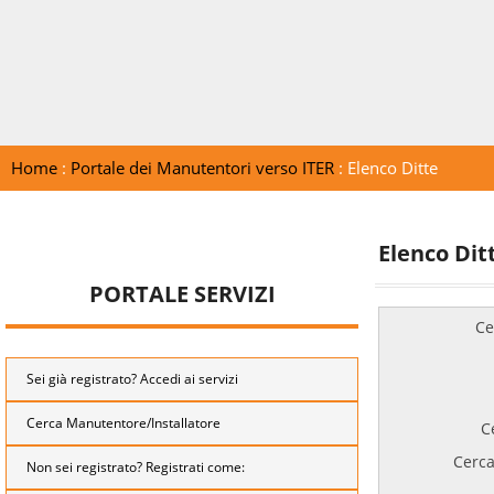
Home
:
Portale dei Manutentori verso ITER
: Elenco Ditte
Elenco Dit
PORTALE SERVIZI
Ce
Sei già registrato? Accedi ai servizi
Cerca Manutentore/Installatore
C
Cerca
Non sei registrato? Registrati come: