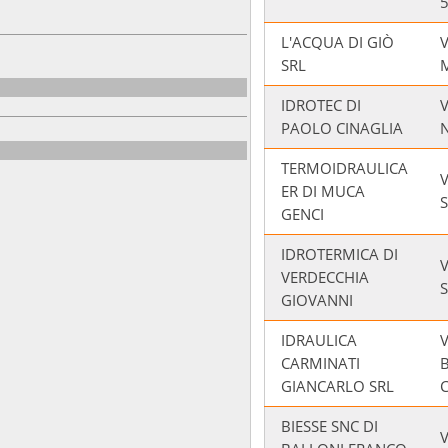
L'ACQUA DI GIÒ
V
SRL
IDROTEC DI
PAOLO CINAGLIA
TERMOIDRAULICA
V
ER DI MUCA
S
GENCI
IDROTERMICA DI
V
VERDECCHIA
GIOVANNI
IDRAULICA
V
CARMINATI
GIANCARLO SRL
C
BIESSE SNC DI
V