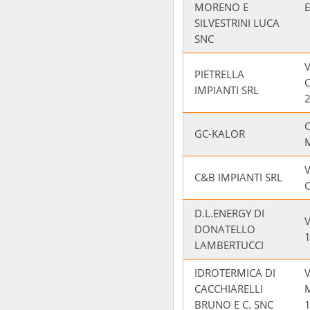
MORENO E
E
SILVESTRINI LUCA
SNC
V
PIETRELLA
IMPIANTI SRL
GC-KALOR
C&B IMPIANTI SRL
D.L.ENERGY DI
V
DONATELLO
LAMBERTUCCI
IDROTERMICA DI
V
CACCHIARELLI
M
BRUNO E C. SNC