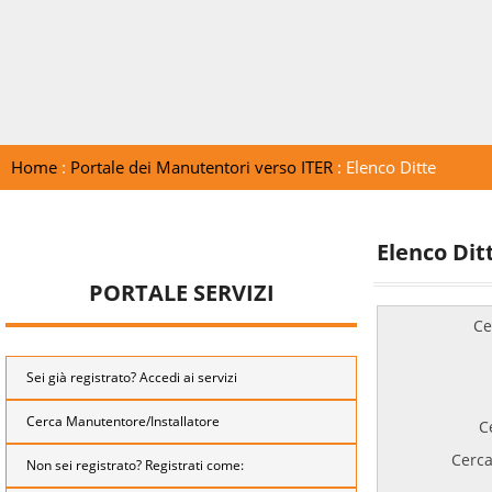
Home
:
Portale dei Manutentori verso ITER
: Elenco Ditte
Elenco Dit
PORTALE SERVIZI
Ce
Sei già registrato? Accedi ai servizi
Cerca Manutentore/Installatore
C
Cerca
Non sei registrato? Registrati come: