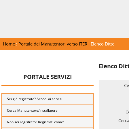
Home
:
Portale dei Manutentori verso ITER
: Elenco Ditte
Elenco Dit
PORTALE SERVIZI
Ce
Sei già registrato? Accedi ai servizi
Cerca Manutentore/Installatore
C
Cerca
Non sei registrato? Registrati come: