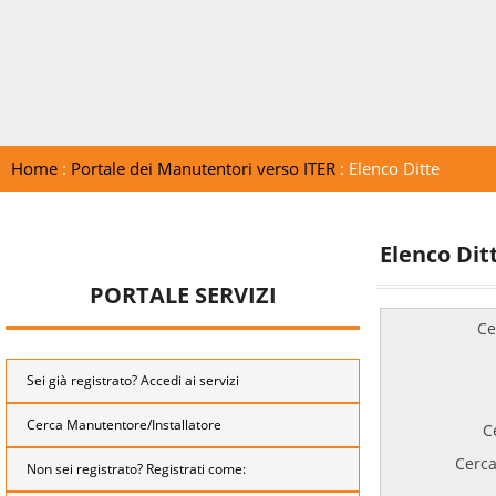
Home
:
Portale dei Manutentori verso ITER
: Elenco Ditte
Elenco Dit
PORTALE SERVIZI
Ce
Sei già registrato? Accedi ai servizi
Cerca Manutentore/Installatore
C
Cerca
Non sei registrato? Registrati come: