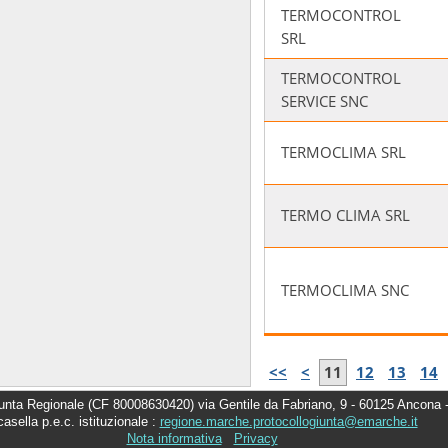
TERMOCONTROL
SRL
TERMOCONTROL
SERVICE SNC
TERMOCLIMA SRL
TERMO CLIMA SRL
TERMOCLIMA SNC
<<
<
11
12
13
14
nta Regionale (CF 80008630420) via Gentile da Fabriano, 9 - 60125 Ancona -
casella p.e.c. istituzionale :
regione.marche.protocollogiunta@emarche.it
Nota informativa
Privacy