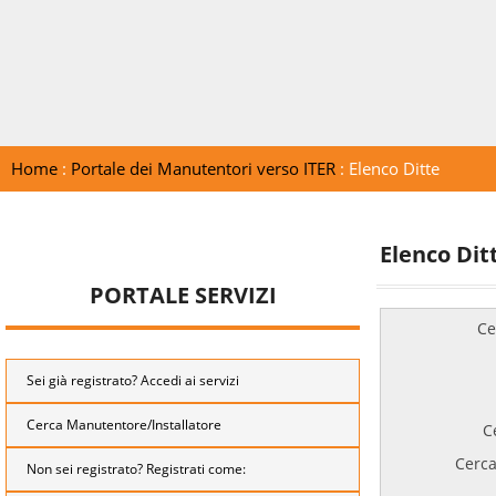
Home
:
Portale dei Manutentori verso ITER
: Elenco Ditte
Elenco Dit
PORTALE SERVIZI
Ce
Sei già registrato? Accedi ai servizi
Cerca Manutentore/Installatore
C
Cerca
Non sei registrato? Registrati come: