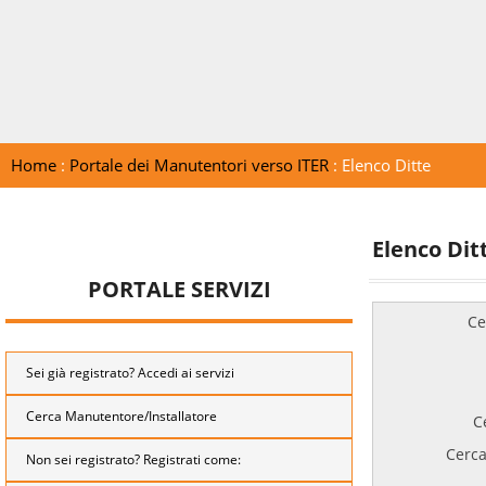
Home
:
Portale dei Manutentori verso ITER
: Elenco Ditte
Elenco Dit
PORTALE SERVIZI
Ce
Sei già registrato? Accedi ai servizi
Cerca Manutentore/Installatore
C
Cerca
Non sei registrato? Registrati come: