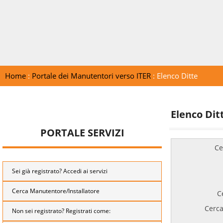
Home
:
Portale dei Manutentori verso ITER
: Elenco Ditte
Elenco Dit
PORTALE SERVIZI
Ce
Sei già registrato? Accedi ai servizi
Cerca Manutentore/Installatore
C
Cerca
Non sei registrato? Registrati come: