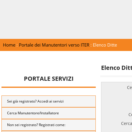
Home
:
Portale dei Manutentori verso ITER
: Elenco Ditte
Elenco Dit
PORTALE SERVIZI
Ce
Sei già registrato? Accedi ai servizi
Cerca Manutentore/Installatore
C
Cerca
Non sei registrato? Registrati come: