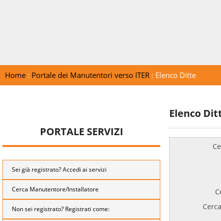
Home
:
Portale dei Manutentori verso ITER
: Elenco Ditte
Elenco Dit
PORTALE SERVIZI
Ce
Sei già registrato? Accedi ai servizi
Cerca Manutentore/Installatore
C
Cerca
Non sei registrato? Registrati come: