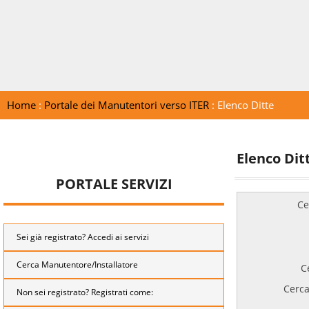
Home
:
Portale dei Manutentori verso ITER
: Elenco Ditte
Elenco Dit
PORTALE SERVIZI
Ce
Sei già registrato? Accedi ai servizi
Cerca Manutentore/Installatore
C
Cerca
Non sei registrato? Registrati come: