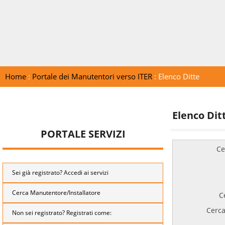
Home
:
Portale dei Manutentori verso ITER
: Elenco Ditte
Elenco Dit
PORTALE SERVIZI
Ce
Sei già registrato? Accedi ai servizi
Cerca Manutentore/Installatore
C
Cerca
Non sei registrato? Registrati come: