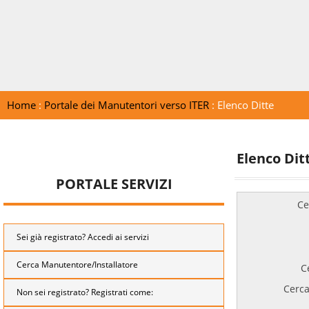
Home
:
Portale dei Manutentori verso ITER
: Elenco Ditte
Elenco Dit
PORTALE SERVIZI
Ce
Sei già registrato? Accedi ai servizi
Cerca Manutentore/Installatore
C
Cerca
Non sei registrato? Registrati come: