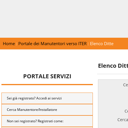
Home
:
Portale dei Manutentori verso ITER
: Elenco Ditte
Elenco Dit
PORTALE SERVIZI
Ce
Sei già registrato? Accedi ai servizi
Cerca Manutentore/Installatore
C
Cerca
Non sei registrato? Registrati come: