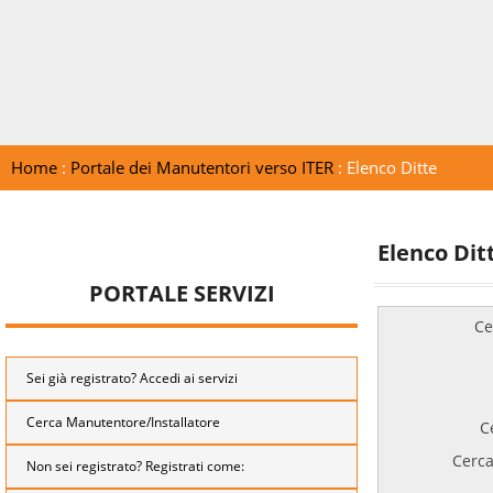
Home
:
Portale dei Manutentori verso ITER
: Elenco Ditte
Elenco Dit
PORTALE SERVIZI
Ce
Sei già registrato? Accedi ai servizi
Cerca Manutentore/Installatore
C
Cerca
Non sei registrato? Registrati come: