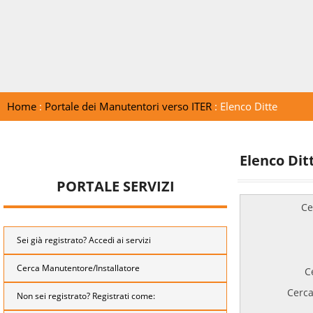
Home
:
Portale dei Manutentori verso ITER
: Elenco Ditte
Elenco Dit
PORTALE SERVIZI
Ce
Sei già registrato? Accedi ai servizi
Cerca Manutentore/Installatore
C
Cerca
Non sei registrato? Registrati come: