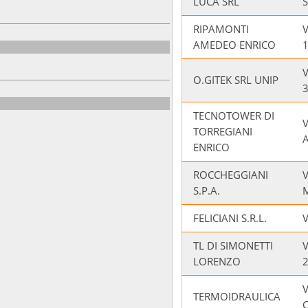
LUCA SRL
RIPAMONTI
V
AMEDEO ENRICO
V
O.GITEK SRL UNIP
TECNOTOWER DI
TORREGIANI
A
ENRICO
ROCCHEGGIANI
V
S.P.A.
FELICIANI S.R.L.
TL DI SIMONETTI
V
LORENZO
V
TERMOIDRAULICA