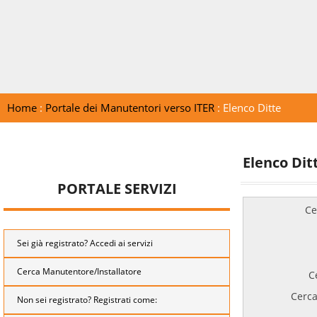
Home
:
Portale dei Manutentori verso ITER
: Elenco Ditte
Elenco Dit
PORTALE SERVIZI
Ce
Sei già registrato? Accedi ai servizi
Cerca Manutentore/Installatore
C
Cerca
Non sei registrato? Registrati come: