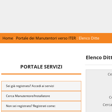
Home
:
Portale dei Manutentori verso ITER
: Elenco Ditte
Elenco Dit
PORTALE SERVIZI
Ce
Sei già registrato? Accedi ai servizi
Cerca Manutentore/Installatore
C
Cerca
Non sei registrato? Registrati come: