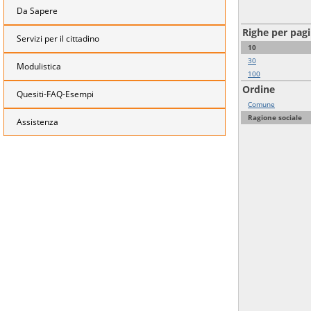
Da Sapere
Righe per pag
Servizi per il cittadino
10
30
Modulistica
100
Ordine
Quesiti-FAQ-Esempi
Comune
Ragione sociale
Assistenza