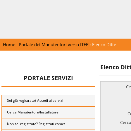
Home
:
Portale dei Manutentori verso ITER
: Elenco Ditte
Elenco Dit
PORTALE SERVIZI
Ce
Sei già registrato? Accedi ai servizi
Cerca Manutentore/Installatore
C
Cerca
Non sei registrato? Registrati come: