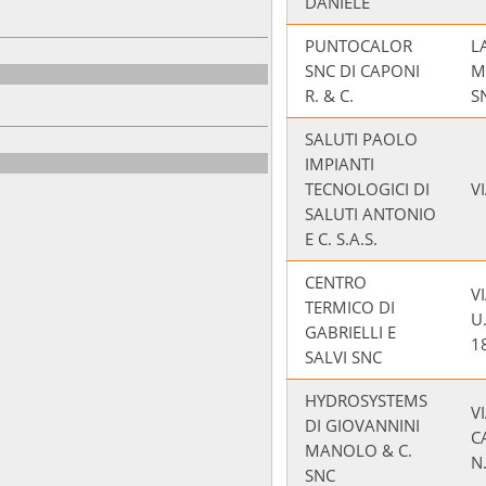
DANIELE
PUNTOCALOR
L
SNC DI CAPONI
M
R. & C.
S
SALUTI PAOLO
IMPIANTI
TECNOLOGICI DI
V
SALUTI ANTONIO
E C. S.A.S.
CENTRO
V
TERMICO DI
U
GABRIELLI E
1
SALVI SNC
HYDROSYSTEMS
V
DI GIOVANNINI
C
MANOLO & C.
N
SNC