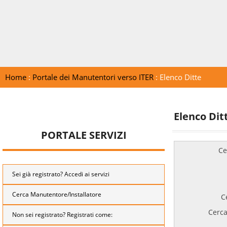
Home
:
Portale dei Manutentori verso ITER
: Elenco Ditte
Elenco Dit
PORTALE SERVIZI
Ce
Sei già registrato? Accedi ai servizi
Cerca Manutentore/Installatore
C
Cerca
Non sei registrato? Registrati come: