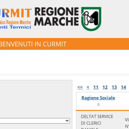
BENVENUTI IN CURMIT
<<
<
11
12
13
14
Ragione Sociale
DELTAT SERVICE
V
DI CLERICI
N