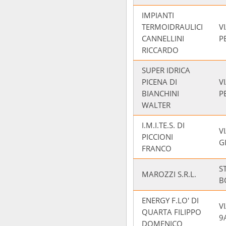
IMPIANTI
TERMOIDRAULICI
V
CANNELLINI
P
RICCARDO
SUPER IDRICA
PICENA DI
V
BIANCHINI
P
WALTER
I.M.I.TE.S. DI
V
PICCIONI
G
FRANCO
S
MAROZZI S.R.L.
B
ENERGY F.LO' DI
V
QUARTA FILIPPO
9
DOMENICO