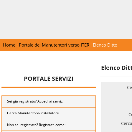
Home
:
Portale dei Manutentori verso ITER
: Elenco Ditte
Elenco Dit
PORTALE SERVIZI
Ce
Sei già registrato? Accedi ai servizi
Cerca Manutentore/Installatore
C
Cerca
Non sei registrato? Registrati come: