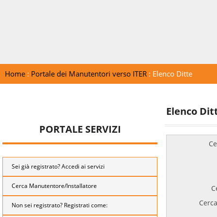
Home
:
Portale dei Manutentori verso ITER
: Elenco Ditte
Elenco Dit
PORTALE SERVIZI
Ce
Sei già registrato? Accedi ai servizi
Cerca Manutentore/Installatore
C
Cerca
Non sei registrato? Registrati come: