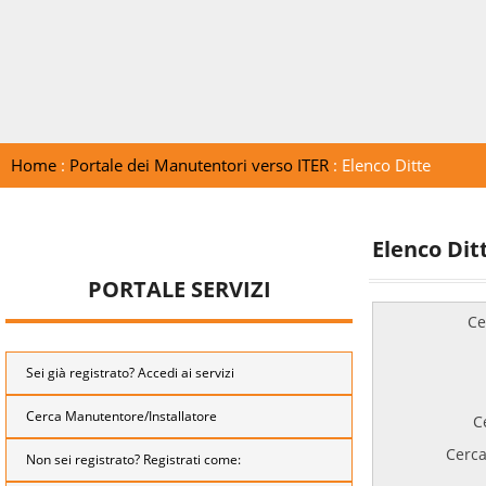
Home
:
Portale dei Manutentori verso ITER
: Elenco Ditte
Elenco Dit
PORTALE SERVIZI
Ce
Sei già registrato? Accedi ai servizi
Cerca Manutentore/Installatore
C
Cerca
Non sei registrato? Registrati come: