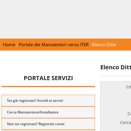
Home
:
Portale dei Manutentori verso ITER
: Elenco Ditte
Elenco Dit
PORTALE SERVIZI
Ce
Sei già registrato? Accedi ai servizi
Cerca Manutentore/Installatore
C
Cerca
Non sei registrato? Registrati come: