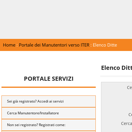
Home
:
Portale dei Manutentori verso ITER
: Elenco Ditte
Elenco Dit
PORTALE SERVIZI
Ce
Sei già registrato? Accedi ai servizi
Cerca Manutentore/Installatore
C
Cerca
Non sei registrato? Registrati come: