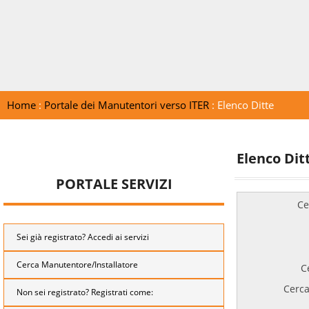
Home
:
Portale dei Manutentori verso ITER
: Elenco Ditte
Elenco Dit
PORTALE SERVIZI
Ce
Sei già registrato? Accedi ai servizi
Cerca Manutentore/Installatore
C
Cerca
Non sei registrato? Registrati come: