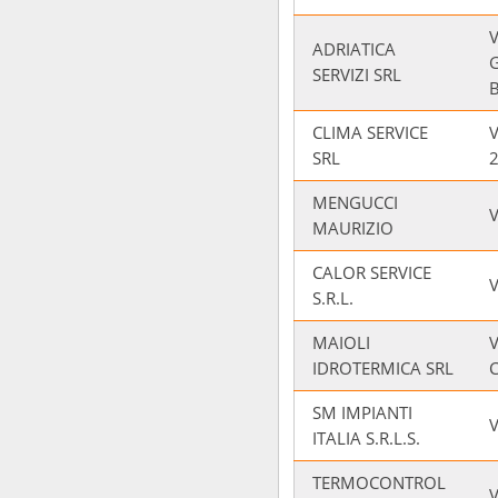
V
ADRIATICA
SERVIZI SRL
CLIMA SERVICE
V
SRL
MENGUCCI
MAURIZIO
CALOR SERVICE
V
S.R.L.
MAIOLI
V
IDROTERMICA SRL
SM IMPIANTI
V
ITALIA S.R.L.S.
TERMOCONTROL