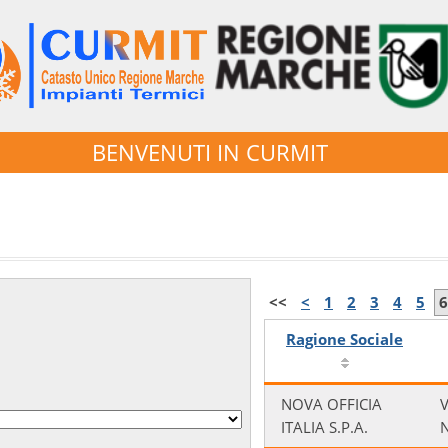
BENVENUTI IN CURMIT
<<
<
1
2
3
4
5
6
Ragione Sociale
NOVA OFFICIA
V
ITALIA S.P.A.