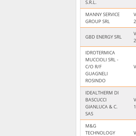
S.R.L.
MANNY SERVICE
V
GROUP SRL
2
V
GBD ENERGY SRL
IDROTERMICA
MUCCIOLI SRL -
C/O R/F
V
GUAGNELI
ROSINDO
IDEALTHERM DI
BASCUCCI
V
GIANLUCA & C.
SAS
M&G
TECHNOLOGY