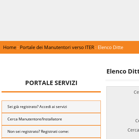
Home
:
Portale dei Manutentori verso ITER
: Elenco Ditte
Elenco Dit
PORTALE SERVIZI
Ce
Sei già registrato? Accedi ai servizi
Cerca Manutentore/Installatore
C
Cerca
Non sei registrato? Registrati come: