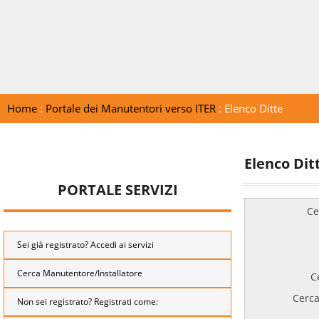
Home
:
Portale dei Manutentori verso ITER
: Elenco Ditte
Elenco Dit
PORTALE SERVIZI
Ce
Sei già registrato? Accedi ai servizi
Cerca Manutentore/Installatore
C
Cerca
Non sei registrato? Registrati come: