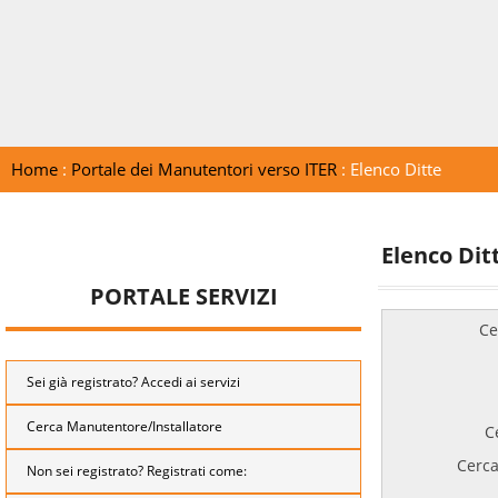
Home
:
Portale dei Manutentori verso ITER
: Elenco Ditte
Elenco Dit
PORTALE SERVIZI
Ce
Sei già registrato? Accedi ai servizi
Cerca Manutentore/Installatore
C
Cerca
Non sei registrato? Registrati come: