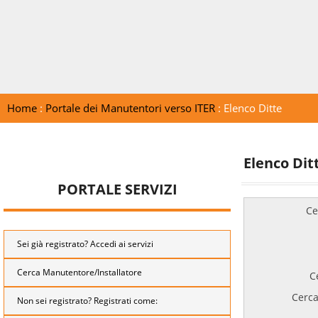
Home
:
Portale dei Manutentori verso ITER
: Elenco Ditte
Elenco Dit
PORTALE SERVIZI
Ce
Sei già registrato? Accedi ai servizi
Cerca Manutentore/Installatore
C
Cerca
Non sei registrato? Registrati come: