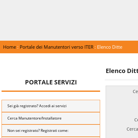
Home
:
Portale dei Manutentori verso ITER
: Elenco Ditte
Elenco Dit
PORTALE SERVIZI
Ce
Sei già registrato? Accedi ai servizi
Cerca Manutentore/Installatore
C
Cerca
Non sei registrato? Registrati come: