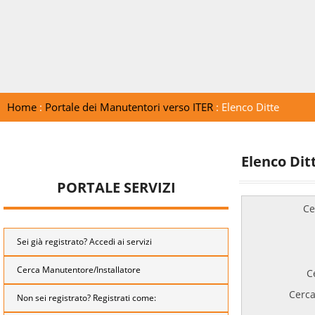
Home
:
Portale dei Manutentori verso ITER
: Elenco Ditte
Elenco Dit
PORTALE SERVIZI
Ce
Sei già registrato? Accedi ai servizi
Cerca Manutentore/Installatore
C
Cerca
Non sei registrato? Registrati come: