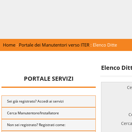
Home
:
Portale dei Manutentori verso ITER
: Elenco Ditte
Elenco Dit
PORTALE SERVIZI
Ce
Sei già registrato? Accedi ai servizi
Cerca Manutentore/Installatore
C
Cerca
Non sei registrato? Registrati come: