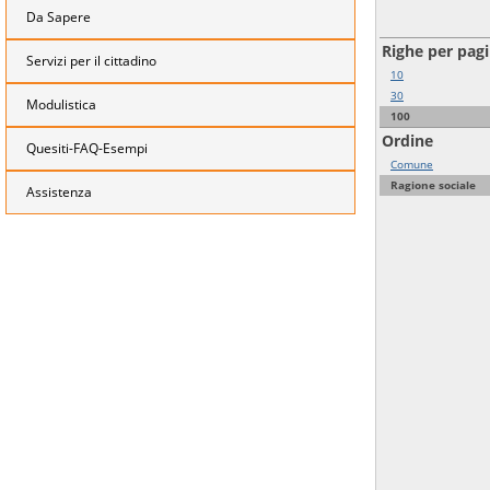
Da Sapere
Righe per pag
Servizi per il cittadino
10
30
Modulistica
100
Ordine
Quesiti-FAQ-Esempi
Comune
Ragione sociale
Assistenza