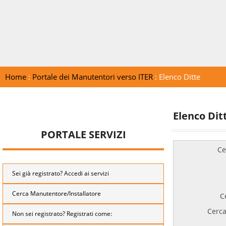
Home
:
Portale dei Manutentori verso ITER
: Elenco Ditte
Elenco Dit
PORTALE SERVIZI
Ce
Sei già registrato? Accedi ai servizi
Cerca Manutentore/Installatore
C
Cerca
Non sei registrato? Registrati come: