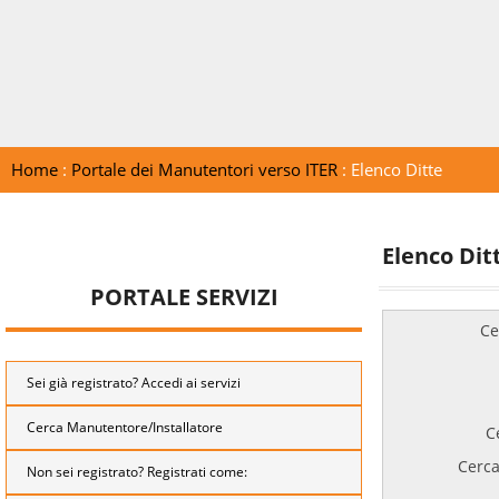
Home
:
Portale dei Manutentori verso ITER
: Elenco Ditte
Elenco Dit
PORTALE SERVIZI
Ce
Sei già registrato? Accedi ai servizi
Cerca Manutentore/Installatore
C
Cerca
Non sei registrato? Registrati come: