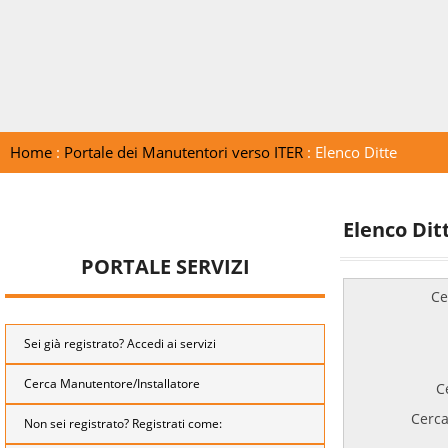
Home
:
Portale dei Manutentori verso ITER
: Elenco Ditte
Elenco Dit
PORTALE SERVIZI
Ce
Sei già registrato? Accedi ai servizi
Cerca Manutentore/Installatore
C
Cerca
Non sei registrato? Registrati come: