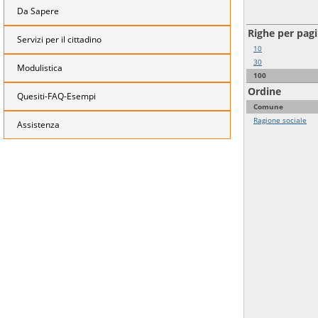
Da Sapere
Righe per pag
Servizi per il cittadino
10
30
Modulistica
100
Ordine
Quesiti-FAQ-Esempi
Comune
Ragione sociale
Assistenza