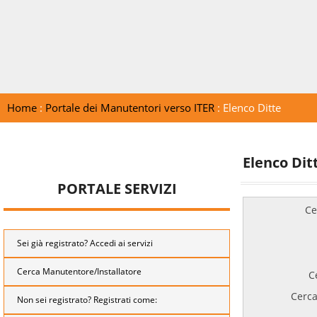
Home
:
Portale dei Manutentori verso ITER
: Elenco Ditte
Elenco Dit
PORTALE SERVIZI
Ce
Sei già registrato? Accedi ai servizi
Cerca Manutentore/Installatore
C
Cerca
Non sei registrato? Registrati come: