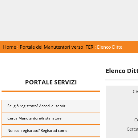
Home
:
Portale dei Manutentori verso ITER
: Elenco Ditte
Elenco Dit
PORTALE SERVIZI
Ce
Sei già registrato? Accedi ai servizi
Cerca Manutentore/Installatore
C
Cerca
Non sei registrato? Registrati come: