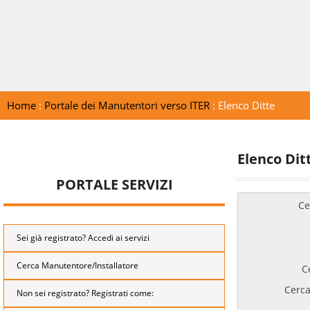
Home
:
Portale dei Manutentori verso ITER
: Elenco Ditte
Elenco Dit
PORTALE SERVIZI
Ce
Sei già registrato? Accedi ai servizi
Cerca Manutentore/Installatore
C
Cerca
Non sei registrato? Registrati come: