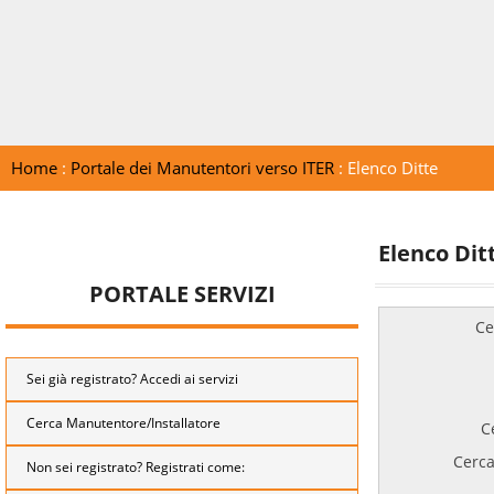
Home
:
Portale dei Manutentori verso ITER
: Elenco Ditte
Elenco Dit
PORTALE SERVIZI
Ce
Sei già registrato? Accedi ai servizi
Cerca Manutentore/Installatore
C
Cerca
Non sei registrato? Registrati come: