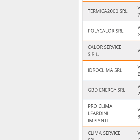
TERMICA2000 SRL
V
POLYCALOR SRL
G
CALOR SERVICE
V
S.R.L.
V
IDROCLIMA SRL
B
V
GBD ENERGY SRL
PRO CLIMA
LEARDINI
IMPIANTI
CLIMA SERVICE
V