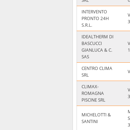
SRL
G
INTERVENTO
PRONTO 24H
S.R.L.
IDEALTHERM DI
BASCUCCI
V
GIANLUCA & C.
SAS
CENTRO CLIMA
SRL
CLIMAX-
ROMAGNA
PISCINE SRL
MICHELOTTI &
S
SANTINI