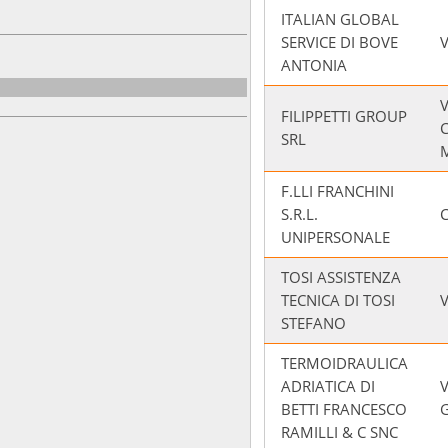
ITALIAN GLOBAL
SERVICE DI BOVE
V
ANTONIA
V
FILIPPETTI GROUP
SRL
F.LLI FRANCHINI
S.R.L.
UNIPERSONALE
TOSI ASSISTENZA
TECNICA DI TOSI
V
STEFANO
TERMOIDRAULICA
ADRIATICA DI
V
BETTI FRANCESCO
RAMILLI & C SNC