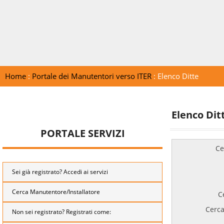
Home
:
Portale dei Manutentori verso ITER
: Elenco Ditte
Elenco Dit
PORTALE SERVIZI
Ce
Sei già registrato? Accedi ai servizi
Cerca Manutentore/Installatore
C
Cerca
Non sei registrato? Registrati come: