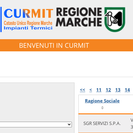
BENVENUTI IN CURMIT
<<
<
11
12
13
14
Ragione Sociale
SGR SERVIZI S.P.A.