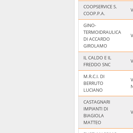
COOPSERVICE S.
COOP.P.A.
GINO-
TERMOIDRAULICA
DI ACCARDO
GIROLAMO
IL CALDO E IL
V
FREDDO SNC
M.R.C.I. DI
V
BERRUTO
N
LUCIANO
CASTAGNARI
IMPIANTI DI
V
BIAGIOLA
MATTEO