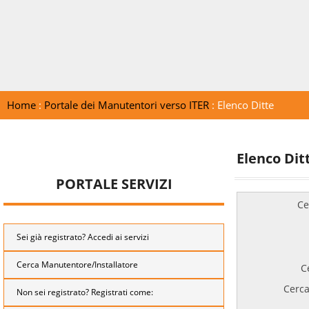
Home
:
Portale dei Manutentori verso ITER
: Elenco Ditte
Elenco Dit
PORTALE SERVIZI
Ce
Sei già registrato? Accedi ai servizi
Cerca Manutentore/Installatore
C
Cerca
Non sei registrato? Registrati come: