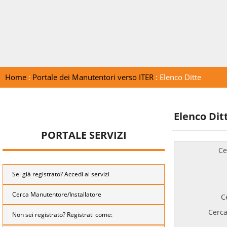
Home
:
Portale dei Manutentori verso ITER
: Elenco Ditte
Elenco Dit
PORTALE SERVIZI
Ce
Sei già registrato? Accedi ai servizi
Cerca Manutentore/Installatore
C
Cerca
Non sei registrato? Registrati come: