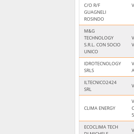
C/O R/F
V
GUAGNELI
ROSINDO
M&G
TECHNOLOGY
S.R.L. CON SOCIO
UNICO
IDROTECNOLOGY
SRLS
ILTECNICO2424
V
SRL
CLIMA ENERGY
ECOCLIMA TECH
DI MICHELE