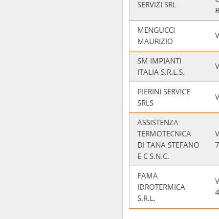
SERVIZI SRL
MENGUCCI
MAURIZIO
SM IMPIANTI
V
ITALIA S.R.L.S.
PIERINI SERVICE
V
SRLS
ASSISTENZA
TERMOTECNICA
DI TANA STEFANO
E C S.N.C.
FAMA
IDROTERMICA
S.R.L.