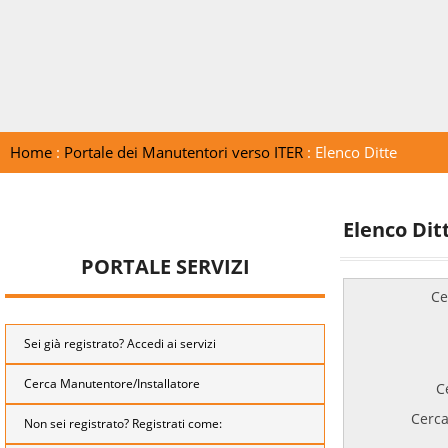
Home
:
Portale dei Manutentori verso ITER
: Elenco Ditte
Elenco Dit
PORTALE SERVIZI
Ce
Sei già registrato? Accedi ai servizi
Cerca Manutentore/Installatore
C
Cerca
Non sei registrato? Registrati come: